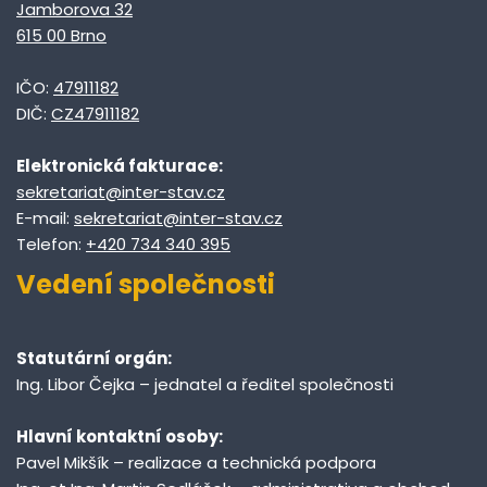
Jamborova 32
615 00 Brno
IČO:
47911182
DIČ:
CZ47911182
Elektronická fakturace:
sekretariat@inter-stav.cz
E-mail:
sekretariat@inter-stav.cz
Telefon:
+420 734 340 395
Vedení společnosti
Statutární orgán:
Ing. Libor Čejka – jednatel a ředitel společnosti
Hlavní kontaktní osoby:
Pavel Mikšík – realizace a technická podpora