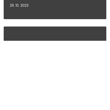
29. 10. 2023
Jamborova, Brno
7. 7. 2023