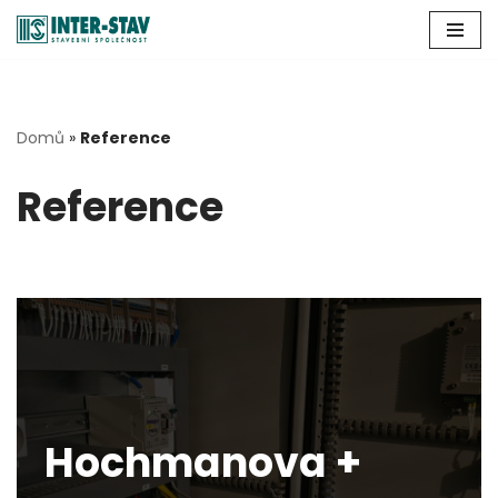
Přeskočit
na
obsah
Domů
»
Reference
Reference
Hochmanova +