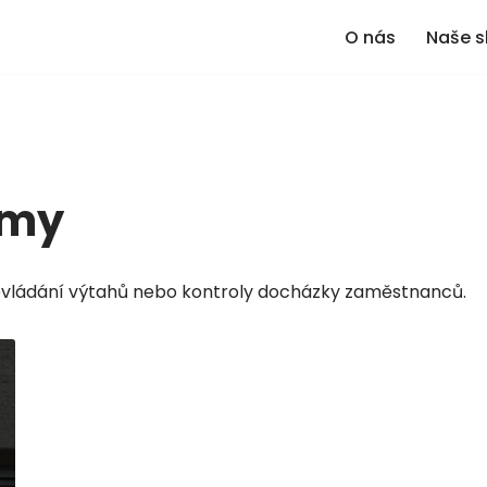
O nás
Naše s
émy
 ovládání výtahů nebo kontroly docházky zaměstnanců.